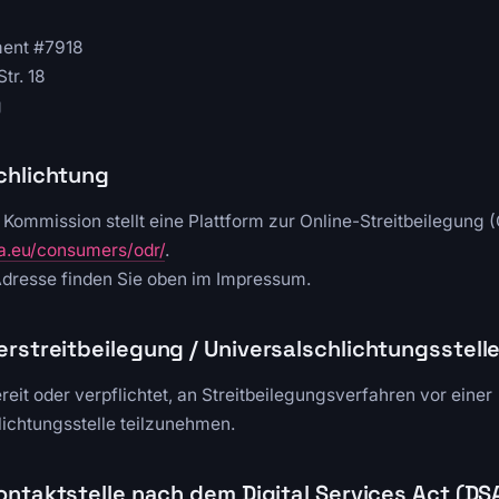
ent #7918
tr. 18
g
chlichtung
Kommission stellt eine Plattform zur Online-Streitbeilegung (
pa.eu/consumers/odr/
.
dresse finden Sie oben im Impressum.
rstreitbeilegung / Universalschlichtungsstell
ereit oder verpflichtet, an Streitbeilegungsverfahren vor einer
ichtungsstelle teilzunehmen.
ontaktstelle nach dem Digital Services Act (DS