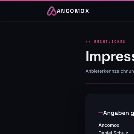
ANCOMOX
// RECHTLICHES
Impre
Anbieterkennzeichnung
Angaben g
Ancomox
Daniel Schulz