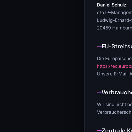
Daniel Schulz
c/o IP-Managem
Ludwig-Erhard-S
20459 Hambur
EU-Streits
Die Europäische 
https://ec.euro
Unsere E-Mail-A
Verbrauche
Wir sind nicht b
Verbraucherschl
Zentrale K