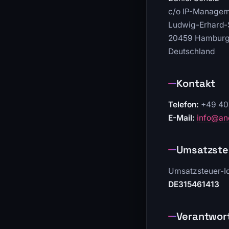
c/o IP-Managem
Ludwig-Erhard-S
20459 Hambur
Deutschland
Kontakt
Telefon:
+49 40
E-Mail:
info@a
Umsatzste
Umsatzsteuer-I
DE315461413
Verantwort