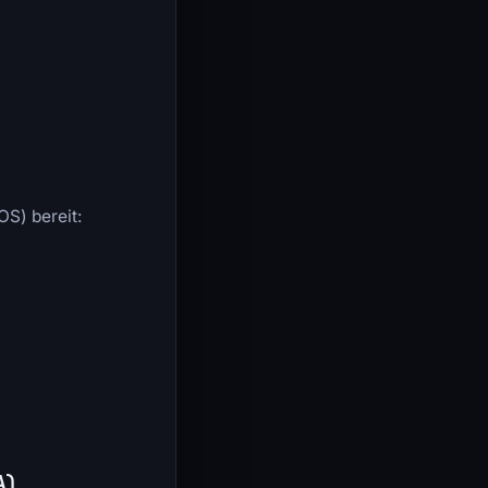
OS) bereit:
e
A)